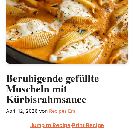
Beruhigende gefüllte
Muscheln mit
Kürbisrahmsauce
April 12, 2026
von
Recipes Era
Jump to Recipe
·
Print Recipe