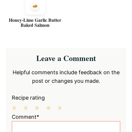
Honey-Lime Garlic Butter
Baked Salmon
Reader
Leave a Comment
Interactions
Helpful comments include feedback on the
post or changes you made.
Recipe rating
1
2
3
4
5
Comment*
Star
Stars
Stars
Stars
Stars