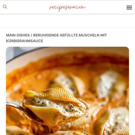
recipesera.com
Skip
Skip
Skip
to
to
to
primary
main
primary
navigation
content
sidebar
MAIN DISHES
/ BERUHIGENDE GEFÜLLTE MUSCHELN MIT
KÜRBISRAHMSAUCE