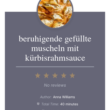
beruhigende gefüllte
muscheln mit
kürbisrahmsauce
1
2
3
4
5
Star
Stars
Stars
Stars
Stars
No reviews
Author:
Anna Williams
Total Time:
40 minutes