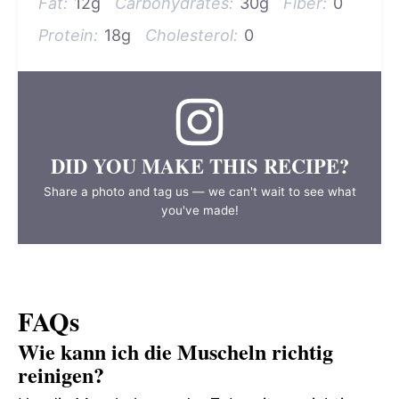
Fat:
12g
Carbohydrates:
30g
Fiber:
0
Protein:
18g
Cholesterol:
0
DID YOU MAKE THIS RECIPE?
Share a photo and tag us — we can't wait to see what
you've made!
FAQs
Wie kann ich die Muscheln richtig
reinigen?