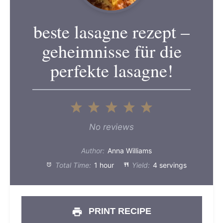
beste lasagne rezept –
geheimnisse für die
perfekte lasagne!
1
2
3
4
5
Star
Stars
Stars
Stars
Stars
No reviews
Author:
Anna Williams
Total Time:
1 hour
Yield:
4 servings
PRINT RECIPE