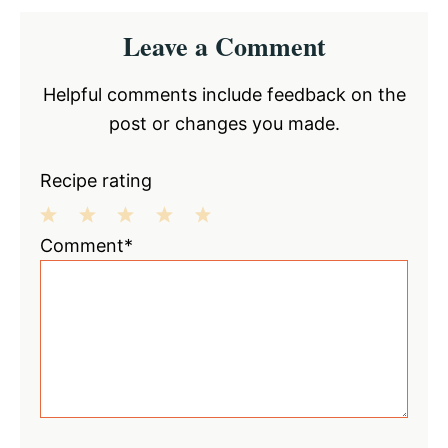
Reader
Leave a Comment
Interactions
Helpful comments include feedback on the
post or changes you made.
Recipe rating
1
2
3
4
5
Comment*
Star
Stars
Stars
Stars
Stars