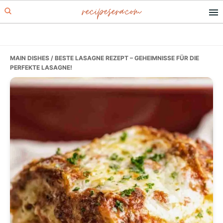
recipesera.com
Skip
Skip
Skip
to
to
to
primary
main
primary
navigation
content
sidebar
MAIN DISHES
/ BESTE LASAGNE REZEPT – GEHEIMNISSE FÜR DIE
PERFEKTE LASAGNE!