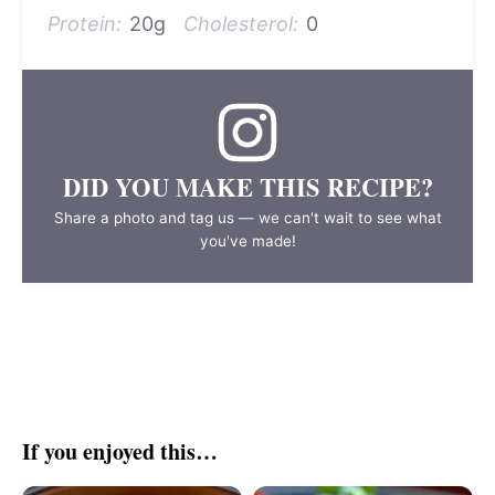
Protein:
20g
Cholesterol:
0
DID YOU MAKE THIS RECIPE?
Share a photo and tag us — we can't wait to see what
you've made!
If you enjoyed this…