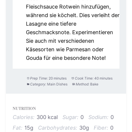
Fleischsauce Rotwein hinzufügen,
während sie köchelt. Dies verleiht der
Lasagne eine tiefere
Geschmacksnote. Experimentieren
Sie auch mit verschiedenen
Käsesorten wie Parmesan oder
Gouda für eine besondere Note!
Prep Time:
20 minutes
Cook Time:
40 minutes
Category:
Main Dishes
Method:
Bake
NUTRITION
Calories:
300 kcal
Sugar:
0
Sodium:
0
Fat:
15g
Carbohydrates:
30g
Fiber:
0