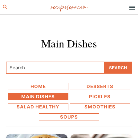
recipesera.com
Skip
Skip
to
to
primary
main
navigation
content
Main Dishes
Search...
HOME
DESSERTS
MAIN DISHES
PICKLES
SALAD HEALTHY
SMOOTHIES
SOUPS