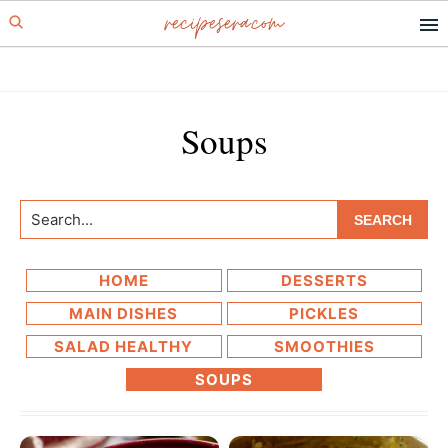
recipesera.com
Skip
Skip
to
to
primary
main
navigation
content
Soups
Search...
HOME
DESSERTS
MAIN DISHES
PICKLES
SALAD HEALTHY
SMOOTHIES
SOUPS