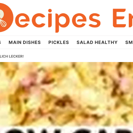
S
MAIN DISHES
PICKLES
SALAD HEALTHY
SM
ICH LECKER!