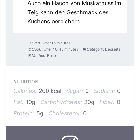
Auch ein Hauch von Muskatnuss im
Teig kann den Geschmack des
Kuchens bereichern.
Prep Time:
15 minutes
Cook Time:
40-45 minutes
Category:
Desserts
Method:
Bake
NUTRITION
Calories:
200 kcal
Sugar:
0
Sodium:
0
Fat:
10g
Carbohydrates:
20g
Fiber:
0
Protein:
5g
Cholesterol:
0