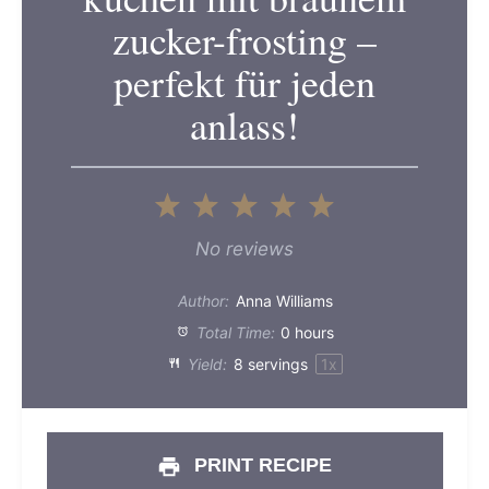
zucker-frosting –
perfekt für jeden
anlass!
1
2
3
4
5
Star
Stars
Stars
Stars
Stars
No reviews
Author:
Anna Williams
Total Time:
0 hours
Yield:
8
servings
1
x
PRINT RECIPE