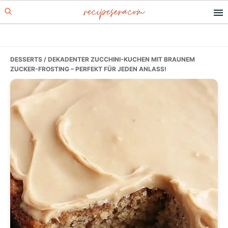
recipesera.com
Skip
Skip
Skip
to
to
to
primary
main
primary
navigation
content
sidebar
DESSERTS
/ DEKADENTER ZUCCHINI-KUCHEN MIT BRAUNEM
ZUCKER-FROSTING – PERFEKT FÜR JEDEN ANLASS!