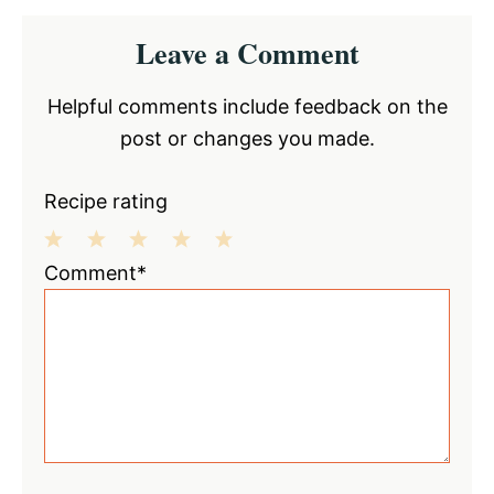
Reader
Leave a Comment
Interactions
Helpful comments include feedback on the
post or changes you made.
Recipe rating
1
2
3
4
5
Comment*
Star
Stars
Stars
Stars
Stars