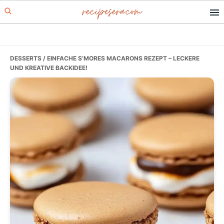
recipesera.com
Skip
Skip
Skip
to
to
to
primary
main
primary
navigation
content
sidebar
DESSERTS
/ EINFACHE S’MORES MACARONS REZEPT – LECKERE
UND KREATIVE BACKIDEE!