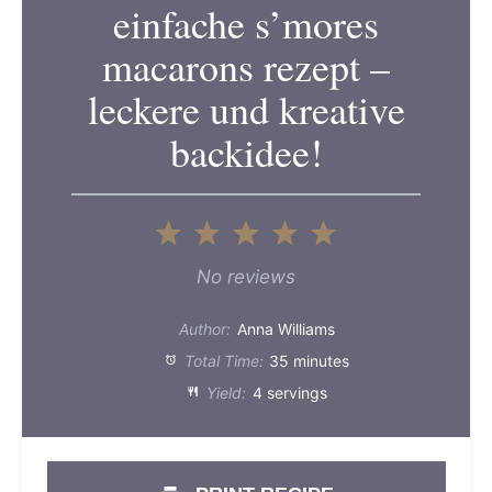
einfache s’mores
macarons rezept –
leckere und kreative
backidee!
1
2
3
4
5
Star
Stars
Stars
Stars
Stars
No reviews
Author:
Anna Williams
Total Time:
35 minutes
Yield:
4 servings