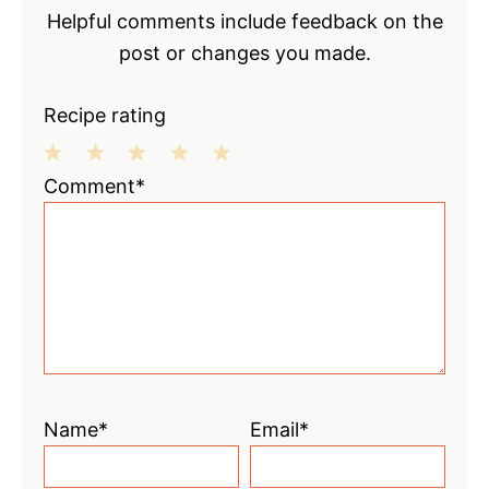
Helpful comments include feedback on the
post or changes you made.
Recipe rating
1
2
3
4
5
Comment*
Star
Stars
Stars
Stars
Stars
Name*
Email*