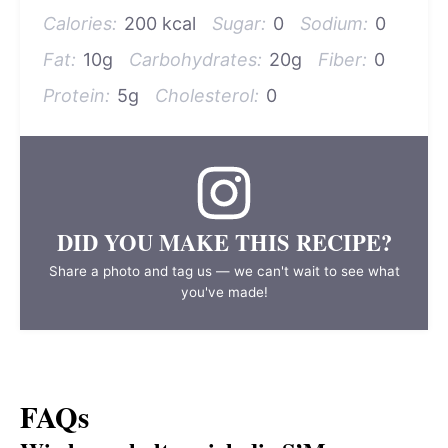
Calories:
200 kcal
Sugar:
0
Sodium:
0
Fat:
10g
Carbohydrates:
20g
Fiber:
0
Protein:
5g
Cholesterol:
0
DID YOU MAKE THIS RECIPE?
Share a photo and tag us — we can't wait to see what
you've made!
FAQs