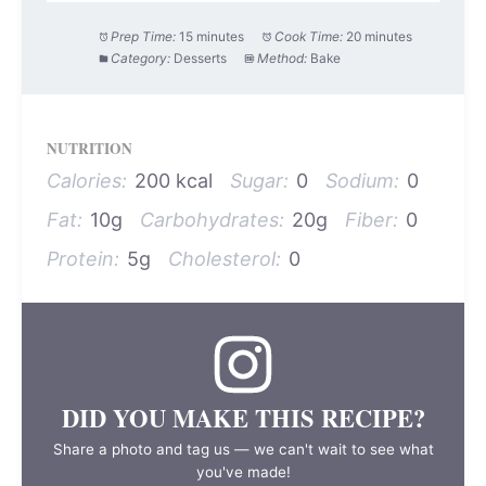
Prep Time:
15 minutes
Cook Time:
20 minutes
Category:
Desserts
Method:
Bake
NUTRITION
Calories:
200 kcal
Sugar:
0
Sodium:
0
Fat:
10g
Carbohydrates:
20g
Fiber:
0
Protein:
5g
Cholesterol:
0
DID YOU MAKE THIS RECIPE?
Share a photo and tag us — we can't wait to see what
you've made!