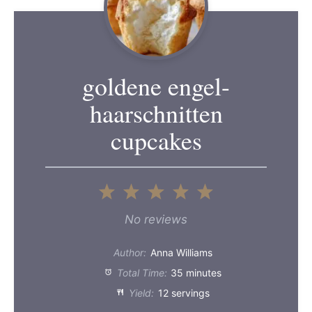
goldene engel-
haarschnitten
cupcakes
1
2
3
4
5
Star
Stars
Stars
Stars
Stars
No reviews
Author:
Anna Williams
Total Time:
35 minutes
Yield:
12 servings