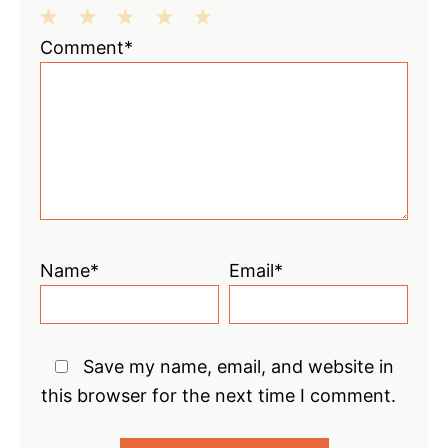
1
2
3
4
5
Comment*
Star
Stars
Stars
Stars
Stars
Name*
Email*
Save my name, email, and website in
this browser for the next time I comment.