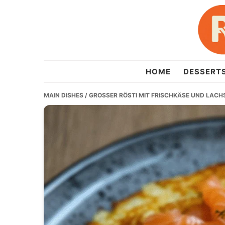
Skip
Skip
Skip
to
to
to
primary
main
primary
navigation
content
sidebar
recipesera.com
HOME
DESSERT
MAIN DISHES
/ GROSSER RÖSTI MIT FRISCHKÄSE UND LACHS 