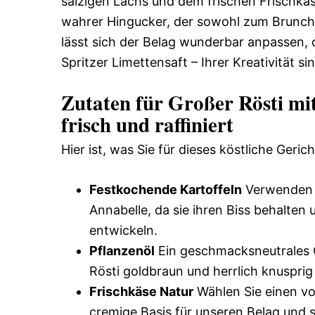
salzigen Lachs und dem frischen Frischkäse
wahrer Hingucker, der sowohl zum Brunch 
lässt sich der Belag wunderbar anpassen, 
Spritzer Limettensaft – Ihrer Kreativität s
Zutaten für Großer Rösti mi
frisch und raffiniert
Hier ist, was Sie für dieses köstliche Geric
Festkochende Kartoffeln
Verwenden S
Annabelle, da sie ihren Biss behalten
entwickeln.
Pflanzenöl
Ein geschmacksneutrales Ö
Rösti goldbraun und herrlich knuspr
Frischkäse Natur
Wählen Sie einen vol
cremige Basis für unseren Belag und 