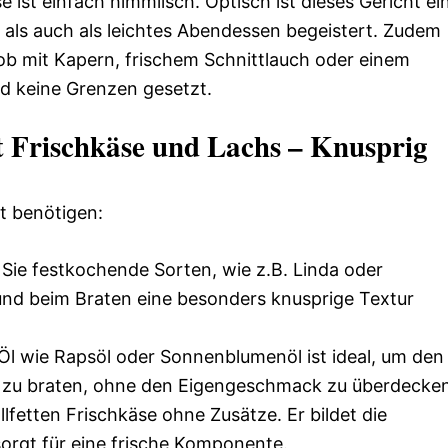
 ist einfach himmlisch. Optisch ist dieses Gericht ei
als auch als leichtes Abendessen begeistert. Zudem
ob mit Kapern, frischem Schnittlauch oder einem
ind keine Grenzen gesetzt.
t Frischkäse und Lachs – Knusprig
ht benötigen:
ie festkochende Sorten, wie z.B. Linda oder
 und beim Braten eine besonders knusprige Textur
l wie Rapsöl oder Sonnenblumenöl ist ideal, um den
ig zu braten, ohne den Eigengeschmack zu überdecke
lfetten Frischkäse ohne Zusätze. Er bildet die
sorgt für eine frische Komponente.