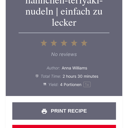
nudeln | einfach zu
lecker
1
2
3
4
5
Star
Stars
Stars
Stars
Stars
No reviews
Author:
Anna Williams
Total Time:
2 hours 30 minutes
Yield:
4
Portionen
1
x
PRINT RECIPE