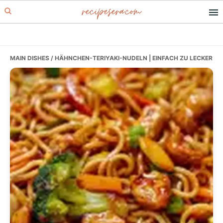
recipesera.com
Skip
Skip
Skip
to
to
to
primary
main
primary
navigation
content
sidebar
MAIN DISHES
/ HÄHNCHEN-TERIYAKI-NUDELN | EINFACH ZU LECKER