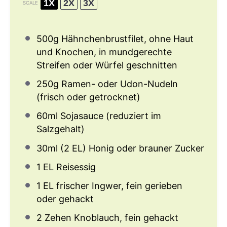
1X
2X
3X
SCALE
500g
Hähnchenbrustfilet, ohne Haut
und Knochen, in mundgerechte
Streifen oder Würfel geschnitten
250g
Ramen- oder Udon-Nudeln
(frisch oder getrocknet)
60
ml Sojasauce (reduziert im
Salzgehalt)
30
ml (2 EL) Honig oder brauner Zucker
1
EL Reisessig
1
EL frischer Ingwer, fein gerieben
oder gehackt
2
Zehen Knoblauch, fein gehackt