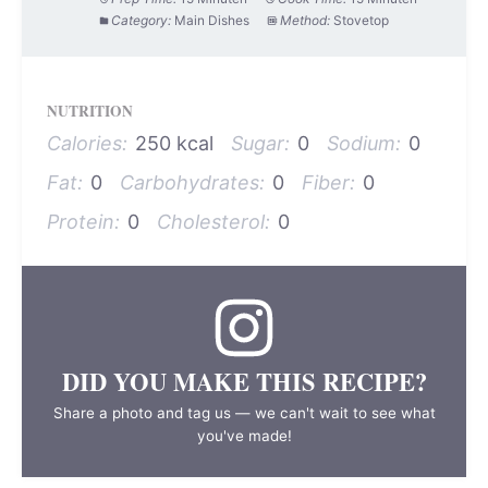
Category:
Main Dishes
Method:
Stovetop
NUTRITION
Calories:
250 kcal
Sugar:
0
Sodium:
0
Fat:
0
Carbohydrates:
0
Fiber:
0
Protein:
0
Cholesterol:
0
DID YOU MAKE THIS RECIPE?
Share a photo and tag us — we can't wait to see what
you've made!