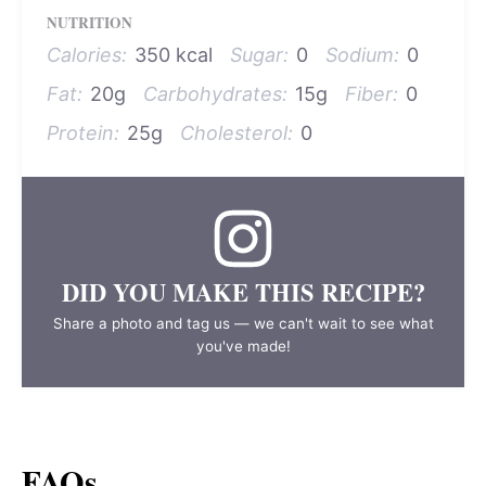
NUTRITION
Calories:
350 kcal
Sugar:
0
Sodium:
0
Fat:
20g
Carbohydrates:
15g
Fiber:
0
Protein:
25g
Cholesterol:
0
DID YOU MAKE THIS RECIPE?
Share a photo and tag us — we can't wait to see what
you've made!
FAQs