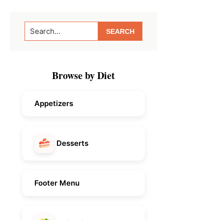
Primary
Search...
Sidebar
Browse by Diet
Appetizers
Desserts
Footer Menu