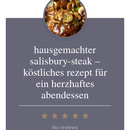
hausgemachter
salisbury-steak –
köstliches rezept für
ein herzhaftes
abendessen
1
2
3
4
5
Star
Stars
Stars
Stars
Stars
No reviews