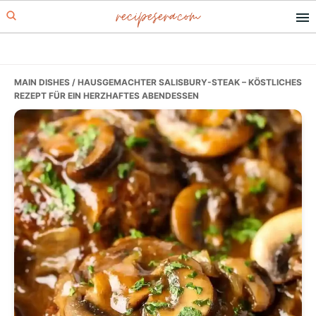
recipesera.com
Skip
Skip
Skip
to
to
to
primary
main
primary
navigation
content
sidebar
MAIN DISHES
/ HAUSGEMACHTER SALISBURY-STEAK – KÖSTLICHES
REZEPT FÜR EIN HERZHAFTES ABENDESSEN