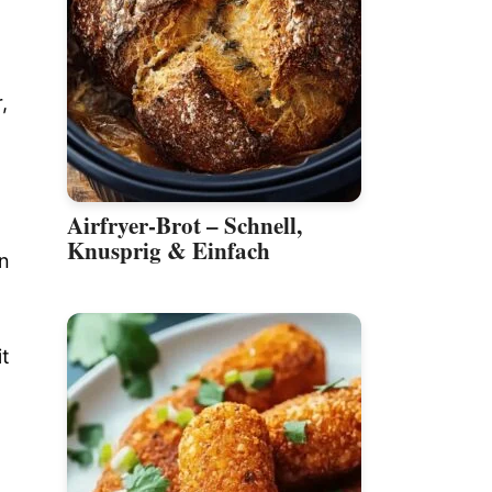
,
Airfryer-Brot – Schnell,
Knusprig & Einfach
en
it