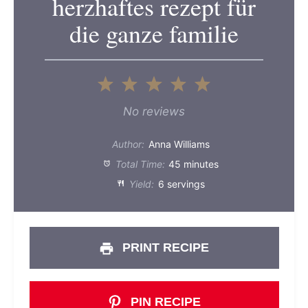
herzhaftes rezept für
die ganze familie
1
2
3
4
5
Star
Stars
Stars
Stars
Stars
No reviews
Author:
Anna Williams
Total Time:
45 minutes
Yield:
6 servings
PRINT RECIPE
PIN RECIPE