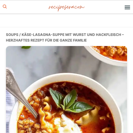
recipesera.com
Skip
Skip
Skip
to
to
to
primary
main
primary
navigation
content
sidebar
SOUPS
/ KÄSE-LASAGNA-SUPPE MIT WURST UND HACKFLEISCH –
HERZHAFTES REZEPT FÜR DIE GANZE FAMILIE