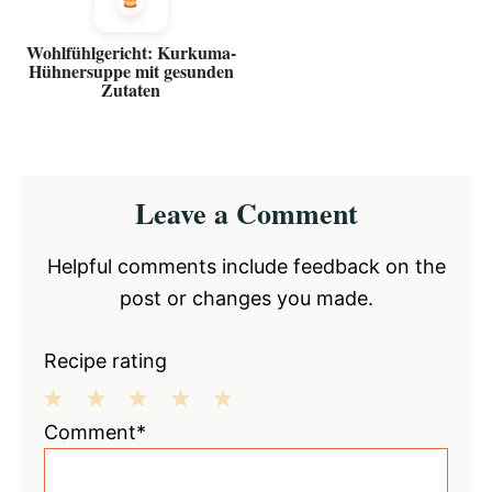
Wohlfühlgericht: Kurkuma-
Hühnersuppe mit gesunden
Zutaten
Reader
Leave a Comment
Interactions
Helpful comments include feedback on the
post or changes you made.
Recipe rating
1
2
3
4
5
Comment*
Star
Stars
Stars
Stars
Stars