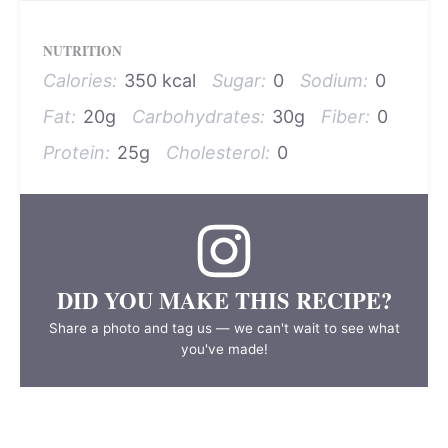
NUTRITION
Calories:
350 kcal
Sugar:
0
Sodium:
0
Fat:
20g
Carbohydrates:
30g
Fiber:
0
Protein:
25g
Cholesterol:
0
DID YOU MAKE THIS RECIPE?
Share a photo and tag us — we can't wait to see what
you've made!