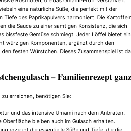
nsive Röstnoten, die das Umami-Profil verstärken.
iebeln eine natürliche Süße, die perfekt mit der
 Tiefe des Paprikapulvers harmoniert. Die Kartoffeln
en die Sauce zu einer samtigen Konsistenz, die sich
s bissfeste Gemüse schmiegt. Jeder Löffel bietet ei
cht würzigen Komponenten, ergänzt durch den
den festen Würstchen. Dieses Zusammenspiel ist da
stchengulasch – Familienrezept gan
zu erreichen, benötigen Sie:
extur und das intensive Umami nach dem Anbraten.
ge Oberfläche bleiben auch im Gulasch erhalten.
ng erzeugt die essentielle Süße und Tiefe, die die