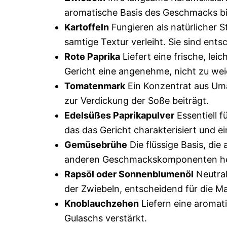
aromatische Basis des Geschmacks bi
Kartoffeln
Fungieren als natürlicher S
samtige Textur verleiht. Sie sind ents
Rote Paprika
Liefert eine frische, lei
Gericht eine angenehme, nicht zu weic
Tomatenmark
Ein Konzentrat aus Uma
zur Verdickung der Soße beiträgt.
Edelsüßes Paprikapulver
Essentiell f
das das Gericht charakterisiert und 
Gemüsebrühe
Die flüssige Basis, die
anderen Geschmackskomponenten he
Rapsöl oder Sonnenblumenöl
Neutral
der Zwiebeln, entscheidend für die Ma
Knoblauchzehen
Liefern eine aromat
Gulaschs verstärkt.