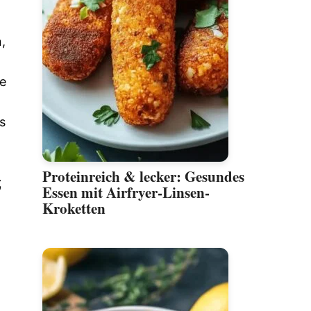
,
ne
s
Proteinreich & lecker: Gesundes
z
Essen mit Airfryer-Linsen-
Kroketten