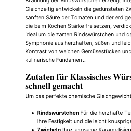
Bräunung der Rindswürstchen erzeugt inte
Gleichzeitig entwickeln die gedünsteten Zw
sanften Säure der Tomaten und der erdigen
die beim Kochen Stärke freisetzen, verdick
ideal um die zarten Rindswürstchen und da
Symphonie aus herzhaften, süßen und lei
Kontrast von weichen Gemüsestücken und 
kulinarische Fundament.
Zutaten für Klassisches Wür
schnell gemacht
Um das perfekte chemische Gleichgewicht 
Rindswürstchen
Für die herzhafte T
Ihre Festigkeit und die leicht knuspri
Zwiebeln
Ihre langsame Karamellisieru