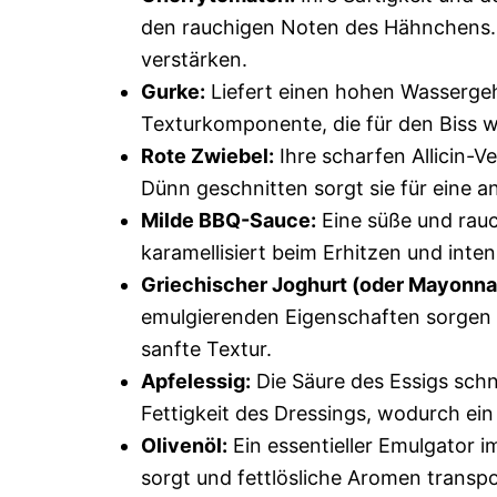
den rauchigen Noten des Hähnchens.
verstärken.
Gurke:
Liefert einen hohen Wassergeha
Texturkomponente, die für den Biss wi
Rote Zwiebel:
Ihre scharfen Allicin-V
Dünn geschnitten sorgt sie für eine 
Milde BBQ-Sauce:
Eine süße und rau
karamellisiert beim Erhitzen und int
Griechischer Joghurt (oder Mayonna
emulgierenden Eigenschaften sorgen
sanfte Textur.
Apfelessig:
Die Säure des Essigs sch
Fettigkeit des Dressings, wodurch e
Olivenöl:
Ein essentieller Emulgator 
sorgt und fettlösliche Aromen transpo