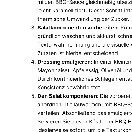
milden BBQ-Sauce gleichmäßig überzi
leicht karamellisiert. Dieser Schritt i
thermische Umwandlung der Zucker.
Salatkomponenten vorbereiten:
Röme
gründlich waschen und akkurat schneid
Texturwahrnehmung und die visuelle Äs
Zutaten ist hierbei entscheidend.
Dressing emulgieren:
In einer kleine
Mayonnaise), Apfelessig, Olivenöl und 
Durch kontinuierliches Schlagen entst
Konsistenz gewährleistet.
Den Salat komponieren:
Die vorberei
anordnen. Die lauwarmen, mit BBQ-Sa
verteilen. Abschließend das emulgiert
Servieren Sie diesen Köstlicher BBQ 
idealerweise sofort, um die Textur