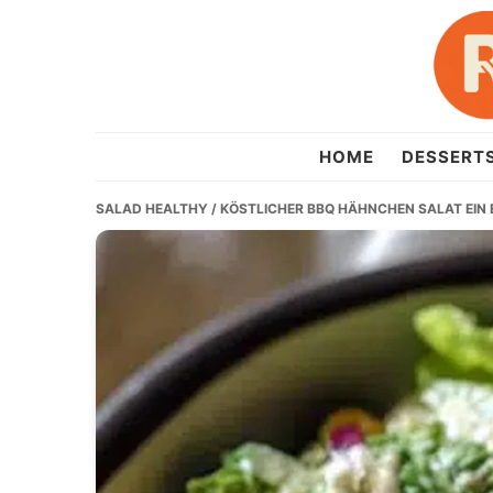
Skip
Skip
Skip
to
to
to
primary
main
primary
navigation
content
sidebar
recipesera.com
HOME
DESSERT
SALAD HEALTHY
/ KÖSTLICHER BBQ HÄHNCHEN SALAT EIN