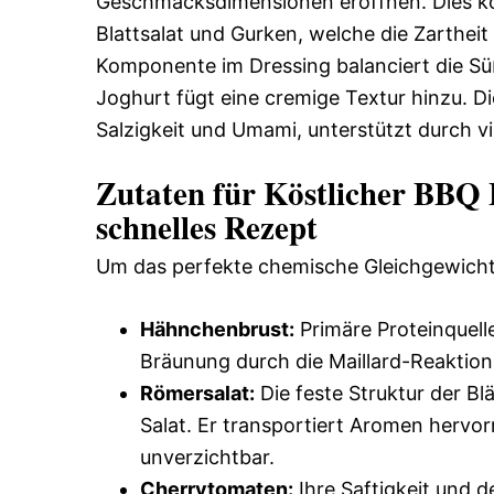
Geschmacksdimensionen eröffnen. Dies kon
Blattsalat und Gurken, welche die Zartheit 
Komponente im Dressing balanciert die Süß
Joghurt fügt eine cremige Textur hinzu. D
Salzigkeit und Umami, unterstützt durch vie
Zutaten für Köstlicher BBQ 
schnelles Rezept
Um das perfekte chemische Gleichgewicht 
Hähnchenbrust:
Primäre Proteinquelle
Bräunung durch die Maillard-Reaktion
Römersalat:
Die feste Struktur der Blä
Salat. Er transportiert Aromen hervor
unverzichtbar.
Cherrytomaten:
Ihre Saftigkeit und d