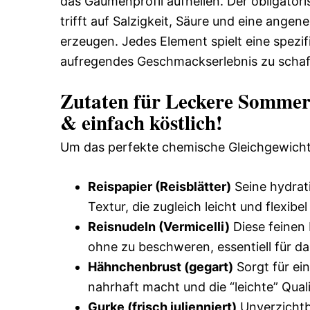
das Gaumenprofil aufhellen. Der obligator
trifft auf Salzigkeit, Säure und eine ang
erzeugen. Jedes Element spielt eine spezi
aufregendes Geschmackserlebnis zu schaffe
Zutaten für Leckere Sommerr
& einfach köstlich!
Um das perfekte chemische Gleichgewicht 
Reispapier (Reisblätter)
Seine hydrati
Textur, die zugleich leicht und flexibel 
Reisnudeln (Vermicelli)
Diese feinen 
ohne zu beschweren, essentiell für das
Hähnchenbrust (gegart)
Sorgt für ei
nahrhaft macht und die “leichte” Quali
Gurke (frisch julienniert)
Unverzichtba