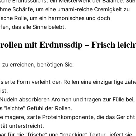
ische Erdnussdip ist ein Meisterwerk der Balance: Süß
enehme Schärfe, um eine umami-reiche Cremigkeit zu
fische Rolle, um ein harmonisches und doch
n, das alle Sinne belebt.
ollen mit Erdnussdip – Frisch leich
zu erreichen, benötigen Sie:
sierte Form verleiht den Rollen eine einzigartige zäh
ist.
Nudeln absorbieren Aromen und tragen zur Fülle bei,
 “leichte” Gefühl der Rollen.
ne magere, zarte Proteinkomponente, die das Gericht
tät unterstreicht.
r für die “frische” und “knackige” Textur, liefert sie