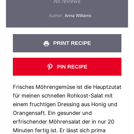
Star
Stars
Stars
Stars
Stars
No reviews
Author:
Anna Williams
PRINT RECIPE
PIN RECIPE
Frisches Möhrengemüse ist die Hauptzutat
für meinen schnellen Rohkost-Salat mit
einem fruchtigen Dressing aus Honig und
Orangensaft. Ein gesunder und
erfrischender Möhrensalat der in nur 20
Minuten fertig ist. Er lässt sich prima