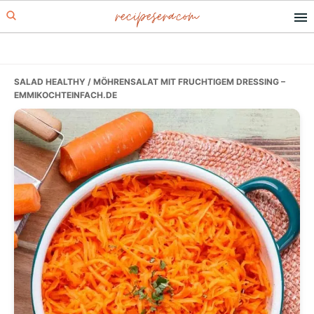
recipesera.com
Skip
Skip
Skip
to
to
to
primary
main
primary
navigation
content
sidebar
SALAD HEALTHY
/ MÖHRENSALAT MIT FRUCHTIGEM DRESSING –
EMMIKOCHTEINFACH.DE