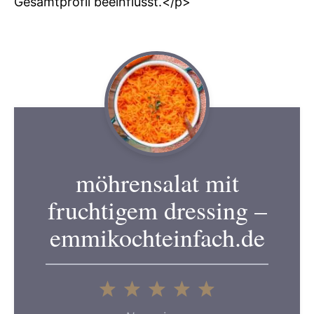
Gesamtprofil beeinflusst.</p>
möhrensalat mit
fruchtigem dressing –
emmikochteinfach.de
1
2
3
4
5