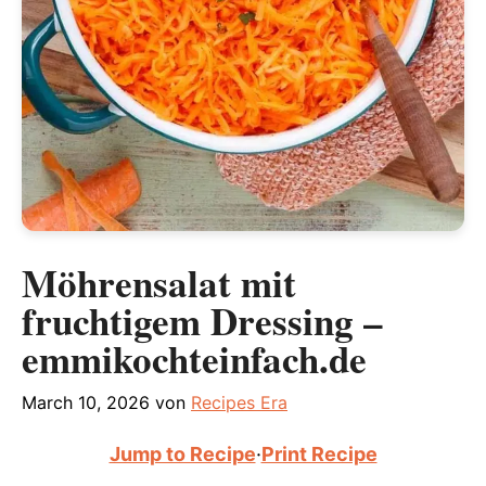
Möhrensalat mit
fruchtigem Dressing –
emmikochteinfach.de
March 10, 2026
von
Recipes Era
Jump to Recipe
·
Print Recipe