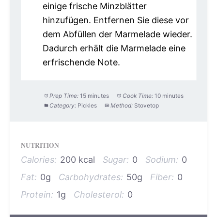
einige frische Minzblätter
hinzufügen. Entfernen Sie diese vor
dem Abfüllen der Marmelade wieder.
Dadurch erhält die Marmelade eine
erfrischende Note.
Prep Time:
15 minutes
Cook Time:
10 minutes
Category:
Pickles
Method:
Stovetop
NUTRITION
Calories:
200 kcal
Sugar:
0
Sodium:
0
Fat:
0g
Carbohydrates:
50g
Fiber:
0
Protein:
1g
Cholesterol:
0