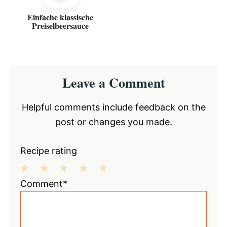
Einfache klassische
Preiselbeersauce
Reader
Leave a Comment
Interactions
Helpful comments include feedback on the
post or changes you made.
Recipe rating
1
2
3
4
5
Comment*
Star
Stars
Stars
Stars
Stars