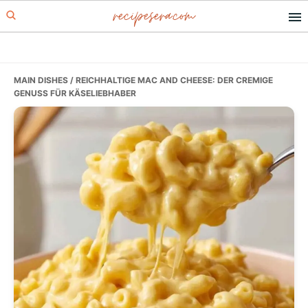
recipesera.com
Skip
Skip
Skip
to
to
to
primary
main
primary
navigation
content
sidebar
MAIN DISHES
/ REICHHALTIGE MAC AND CHEESE: DER CREMIGE
GENUSS FÜR KÄSELIEBHABER