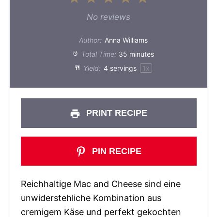
Star
Stars
Stars
Stars
Stars
No reviews
Author:
Anna Williams
Total Time:
35 minutes
Yield:
4
servings
1
x
PRINT RECIPE
PIN RECIPE
Reichhaltige Mac and Cheese sind eine
unwiderstehliche Kombination aus
cremigem Käse und perfekt gekochten