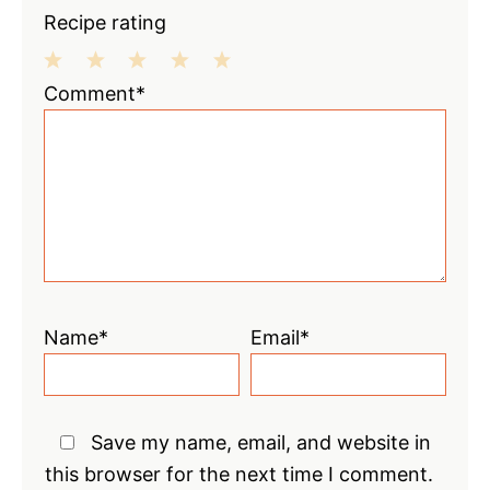
Recipe rating
1
2
3
4
5
Comment*
Star
Stars
Stars
Stars
Stars
Name*
Email*
Save my name, email, and website in
this browser for the next time I comment.