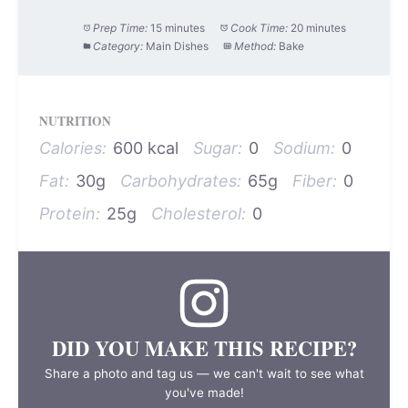
Prep Time:
15 minutes
Cook Time:
20 minutes
Category:
Main Dishes
Method:
Bake
NUTRITION
Calories:
600 kcal
Sugar:
0
Sodium:
0
Fat:
30g
Carbohydrates:
65g
Fiber:
0
Protein:
25g
Cholesterol:
0
DID YOU MAKE THIS RECIPE?
Share a photo and tag us — we can't wait to see what
you've made!