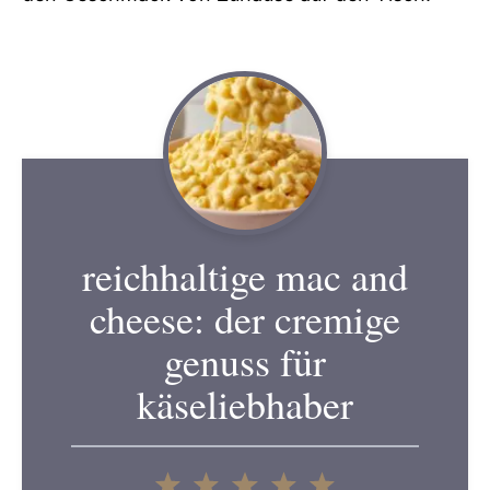
reichhaltige mac and
cheese: der cremige
genuss für
käseliebhaber
1
2
3
4
5