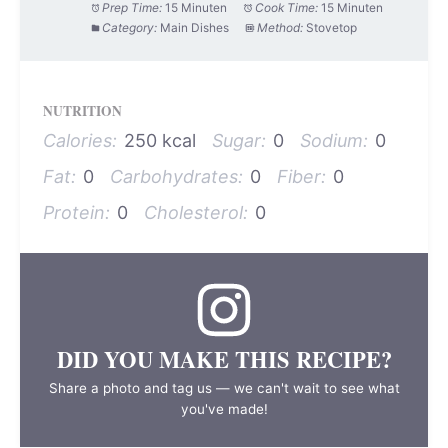
Prep Time:
15 Minuten
Cook Time:
15 Minuten
Category:
Main Dishes
Method:
Stovetop
NUTRITION
Calories:
250 kcal
Sugar:
0
Sodium:
0
Fat:
0
Carbohydrates:
0
Fiber:
0
Protein:
0
Cholesterol:
0
DID YOU MAKE THIS RECIPE?
Share a photo and tag us — we can't wait to see what
you've made!