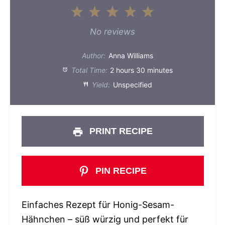
1
2
3
4
5
Star
Stars
Stars
Stars
Stars
No reviews
Author:
Anna Williams
Total Time:
2 hours 30 minutes
Yield:
Unspecified
PRINT RECIPE
PIN RECIPE
Einfaches Rezept für Honig-Sesam-
Hähnchen – süß würzig und perfekt für