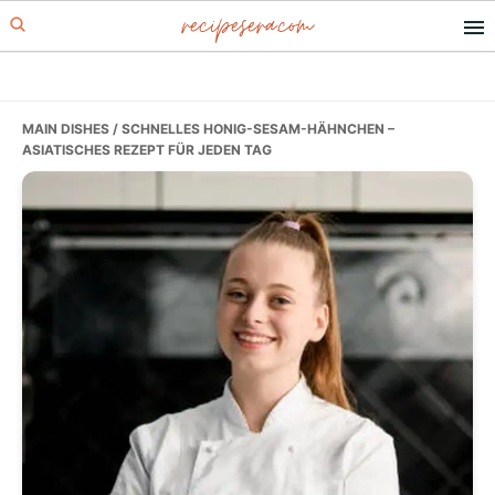
recipesera.com
Skip
Skip
Skip
to
to
to
primary
main
primary
navigation
content
sidebar
MAIN DISHES
/ SCHNELLES HONIG-SESAM-HÄHNCHEN –
ASIATISCHES REZEPT FÜR JEDEN TAG