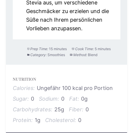
Stevia aus, um verschiedene
Geschmäcker zu erzielen und die
Süße nach Ihrem persönlichen
Vorlieben anzupassen.
Prep Time:
15 minutes
Cook Time:
5 minutes
Category:
Smoothies
Method:
Blend
NUTRITION
Calories:
Ungefähr 100 kcal pro Portion
Sugar:
0
Sodium:
0
Fat:
0g
Carbohydrates:
25g
Fiber:
0
Protein:
1g
Cholesterol:
0