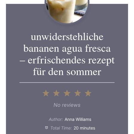
unwiderstehliche
bananen agua fresca
– erfrischendes rezept
für den sommer
1
2
3
4
5
Star
Stars
Stars
Stars
Stars
No reviews
Author:
Anna Williams
Total Time:
20 minutes