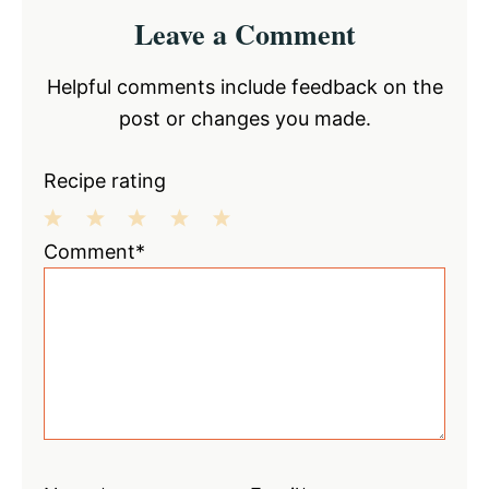
Reader
Leave a Comment
Interactions
Helpful comments include feedback on the
post or changes you made.
Recipe rating
1
2
3
4
5
Comment*
Star
Stars
Stars
Stars
Stars