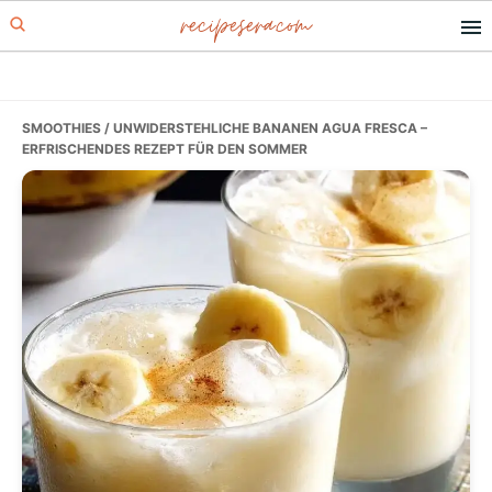
recipesera.com
Skip
Skip
Skip
to
to
to
primary
main
primary
navigation
content
sidebar
SMOOTHIES
/ UNWIDERSTEHLICHE BANANEN AGUA FRESCA –
ERFRISCHENDES REZEPT FÜR DEN SOMMER