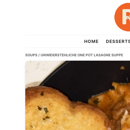
Skip
Skip
Skip
to
to
to
primary
main
primary
navigation
content
sidebar
recipesera.com
HOME
DESSERT
SOUPS
/ UNWIDERSTEHLICHE ONE POT LASAGNE SUPPE