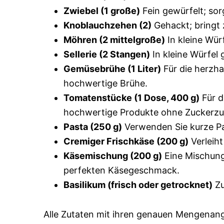
Zwiebel (1 große)
Fein gewürfelt; sor
Knoblauchzehen (2)
Gehackt; bringt 
Möhren (2 mittelgroße)
In kleine Würf
Sellerie (2 Stangen)
In kleine Würfel
Gemüsebrühe (1 Liter)
Für die herzha
hochwertige Brühe.
Tomatenstücke (1 Dose, 400 g)
Für d
hochwertige Produkte ohne Zuckerzu
Pasta (250 g)
Verwenden Sie kurze Pas
Cremiger Frischkäse (200 g)
Verleiht
Käsemischung (200 g)
Eine Mischung
perfekten Käsegeschmack.
Basilikum (frisch oder getrocknet)
Zu
Alle Zutaten mit ihren genauen Mengenang