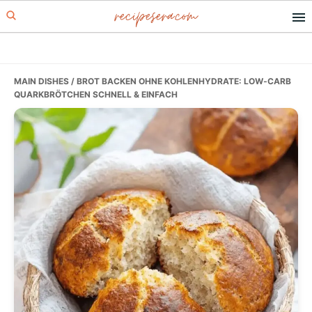
recipesera.com
Skip
Skip
Skip
to
to
to
primary
main
primary
navigation
content
sidebar
MAIN DISHES
/ BROT BACKEN OHNE KOHLENHYDRATE: LOW‑CARB
QUARKBRÖTCHEN SCHNELL & EINFACH