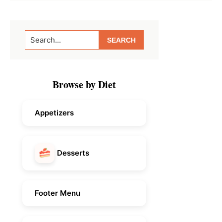
Primary
Search...
Sidebar
Browse by Diet
Appetizers
Desserts
Footer Menu