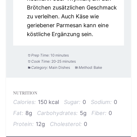
Brötchen zusätzlichen Geschmack
zu verleihen. Auch Käse wie
geriebener Parmesan kann eine
köstliche Ergänzung sein.
Prep Time:
10 minutes
Cook Time:
20-25 minutes
Category:
Main Dishes
Method:
Bake
NUTRITION
Calories:
150 kcal
Sugar:
0
Sodium:
0
Fat:
8g
Carbohydrates:
5g
Fiber:
0
Protein:
12g
Cholesterol:
0