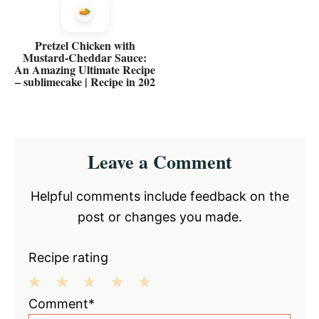
Pretzel Chicken with
Mustard-Cheddar Sauce:
An Amazing Ultimate Recipe
– sublimecake | Recipe in 202
Reader
Leave a Comment
Interactions
Helpful comments include feedback on the
post or changes you made.
Recipe rating
1
2
3
4
5
Comment*