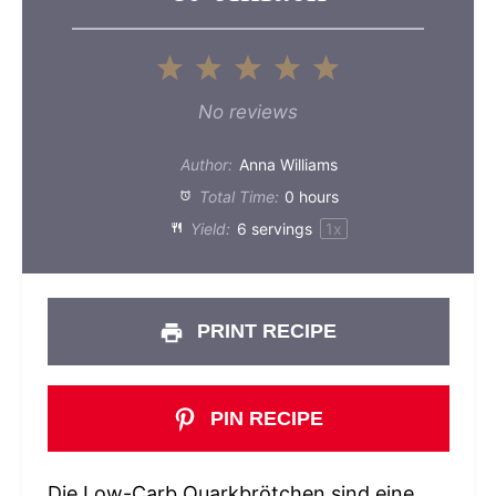
1
2
3
4
5
Star
Stars
Stars
Stars
Stars
No reviews
Author:
Anna Williams
Total Time:
0 hours
Yield:
6
servings
1
x
PRINT RECIPE
PIN RECIPE
Die Low-Carb Quarkbrötchen sind eine