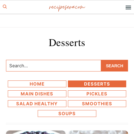
recipesera.com
Skip
Skip
to
to
primary
main
navigation
content
Desserts
Search...
HOME
DESSERTS
MAIN DISHES
PICKLES
SALAD HEALTHY
SMOOTHIES
SOUPS