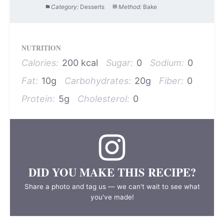
Category:
Desserts
Method:
Bake
NUTRITION
Calories:
200 kcal
Sugar:
0
Sodium:
0
Fat:
10g
Carbohydrates:
20g
Fiber:
0
Protein:
5g
Cholesterol:
0
DID YOU MAKE THIS RECIPE?
Share a photo and tag us — we can't wait to see what
you've made!