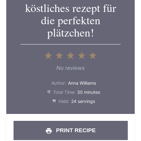
köstliches rezept für
die perfekten
plätzchen!
1
2
3
4
5
Star
Stars
Stars
Stars
Stars
No reviews
Author:
Anna Williams
Total Time:
30 minutes
Yield:
24 servings
PRINT RECIPE