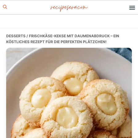
recipesera.com
Skip
Skip
Skip
to
to
to
primary
main
primary
navigation
content
sidebar
DESSERTS
/ FRISCHKÄSE-KEKSE MIT DAUMENABDRUCK – EIN
KÖSTLICHES REZEPT FÜR DIE PERFEKTEN PLÄTZCHEN!