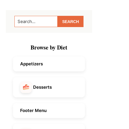
Primary
Search...
Sidebar
Browse by Diet
Appetizers
Desserts
Footer Menu