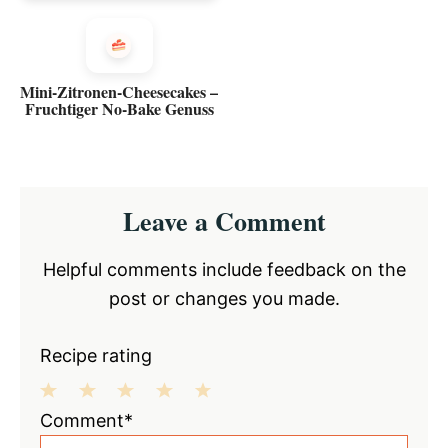
Mini-Zitronen-Cheesecakes –
Fruchtiger No-Bake Genuss
Reader
Leave a Comment
Interactions
Helpful comments include feedback on the
post or changes you made.
Recipe rating
1
2
3
4
5
Comment*
Star
Stars
Stars
Stars
Stars