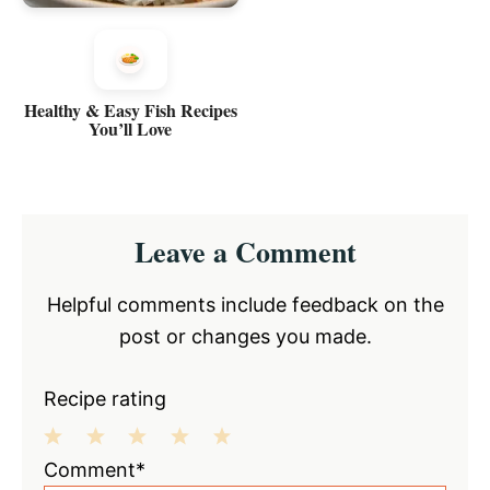
Healthy & Easy Fish Recipes
You’ll Love
Reader
Leave a Comment
Interactions
Helpful comments include feedback on the
post or changes you made.
Recipe rating
1
2
3
4
5
Comment*