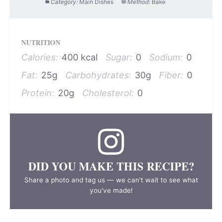
Category:
Main Dishes
Method:
Bake
NUTRITION
Calories:
400 kcal
Sugar:
0
Sodium:
0
Fat:
25g
Carbohydrates:
30g
Fiber:
0
Protein:
20g
Cholesterol:
0
DID YOU MAKE THIS RECIPE?
Share a photo and tag us — we can't wait to see what
you've made!