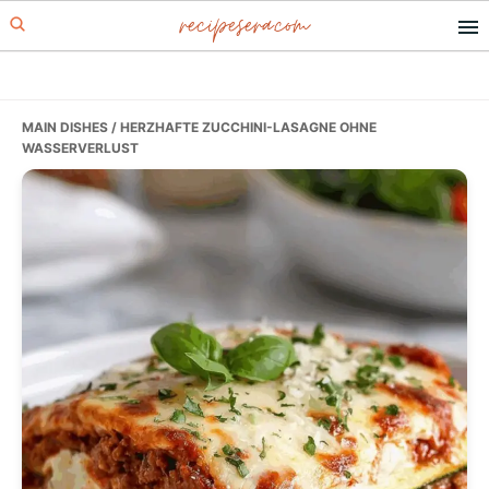
recipesera.com
Skip
Skip
Skip
to
to
to
primary
main
primary
navigation
content
sidebar
MAIN DISHES
/ HERZHAFTE ZUCCHINI-LASAGNE OHNE
WASSERVERLUST