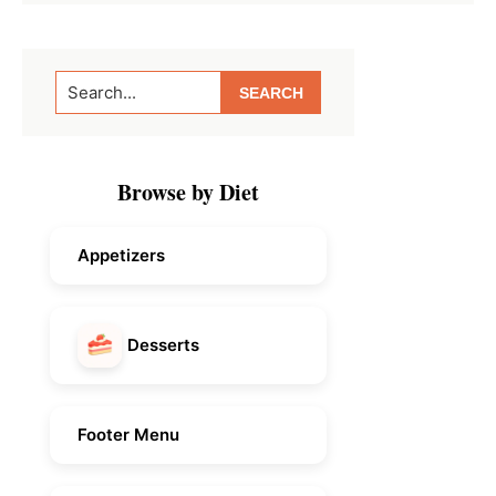
Primary
Search...
Sidebar
Browse by Diet
Appetizers
Desserts
Footer Menu