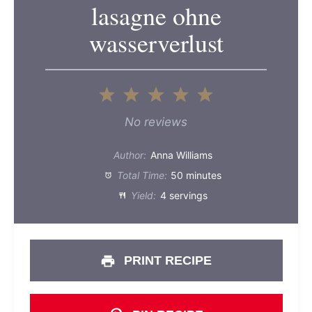
lasagne ohne
wasserverlust
1
2
3
4
5
Star
Stars
Stars
Stars
Stars
No reviews
Author:
Anna Williams
Total Time:
50 minutes
Yield:
4 servings
PRINT RECIPE