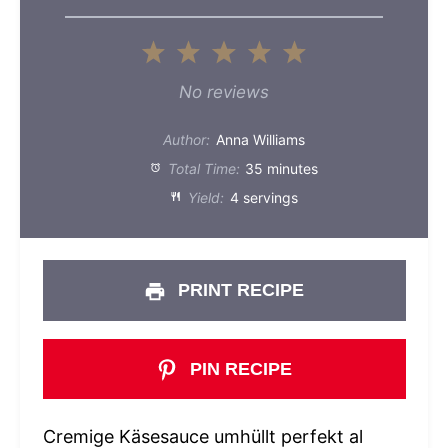
1
2
3
4
5
Star
Stars
Stars
Stars
Stars
No reviews
Author:
Anna Williams
Total Time:
35 minutes
Yield:
4 servings
PRINT RECIPE
PIN RECIPE
Cremige Käsesauce umhüllt perfekt al