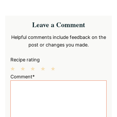
Reader
Leave a Comment
Interactions
Helpful comments include feedback on the
post or changes you made.
Recipe rating
1
2
3
4
5
Comment*
Star
Stars
Stars
Stars
Stars