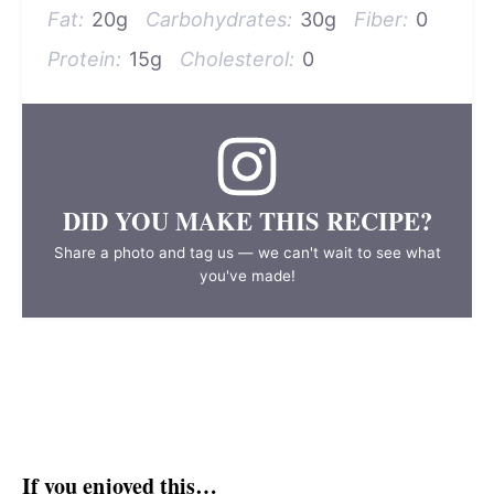
Fat:
20g
Carbohydrates:
30g
Fiber:
0
Protein:
15g
Cholesterol:
0
DID YOU MAKE THIS RECIPE?
Share a photo and tag us — we can't wait to see what
you've made!
If you enjoyed this…