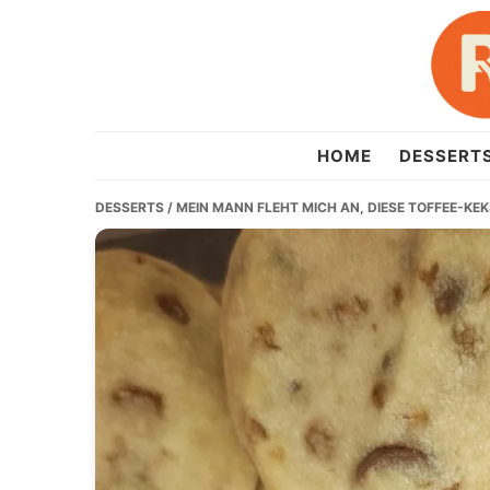
Skip
Skip
Skip
to
to
to
primary
main
primary
navigation
content
sidebar
recipesera.com
HOME
DESSERT
DESSERTS
/ MEIN MANN FLEHT MICH AN, DIESE TOFFEE-KE