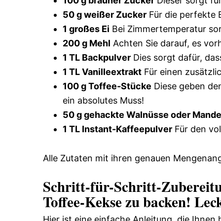
100 g brauner Zucker
Dieser sorgt fü
50 g weißer Zucker
Für die perfekte
1 großes Ei
Bei Zimmertemperatur sorg
200 g Mehl
Achten Sie darauf, es vor
1 TL Backpulver
Dies sorgt dafür, da
1 TL Vanilleextrakt
Für einen zusätzli
100 g Toffee-Stücke
Diese geben den
ein absolutes Muss!
50 g gehackte Walnüsse oder Mande
1 TL Instant-Kaffeepulver
Für den vol
Alle Zutaten mit ihren genauen Mengenang
Schritt-für-Schritt-Zubereit
Toffee-Kekse zu backen! Leck
Hier ist eine einfache Anleitung, die Ihnen 