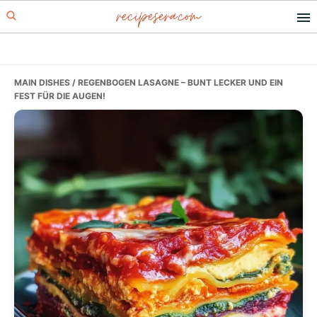
recipesera.com
Skip
Skip
Skip
to
to
to
primary
main
primary
navigation
content
sidebar
MAIN DISHES
/ REGENBOGEN LASAGNE – BUNT LECKER UND EIN
FEST FÜR DIE AUGEN!