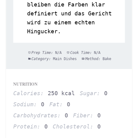
bleiben die Farben klar
definiert und das Gericht
wird zu einem echten
Hingucker.
Prep Time:
N/A
Cook Time:
N/A
Category:
Main Dishes
Method:
Bake
NUTRITION
Calories:
250 kcal
Sugar:
0
Sodium:
0
Fat:
0
Carbohydrates:
0
Fiber:
0
Protein:
0
Cholesterol:
0