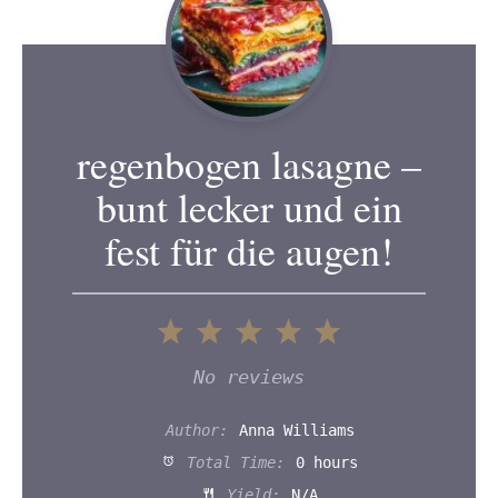
regenbogen lasagne –
bunt lecker und ein
fest für die augen!
1
2
3
4
5
Star
Stars
Stars
Stars
Stars
No reviews
Author:
Anna Williams
Total Time:
0 hours
Yield:
N/A