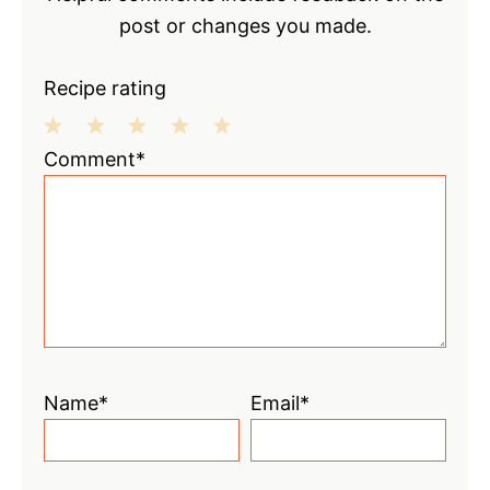
post or changes you made.
Recipe rating
1
2
3
4
5
Comment*
Star
Stars
Stars
Stars
Stars
Name*
Email*