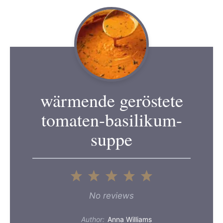
wärmende geröstete
tomaten-basilikum-
suppe
1
2
3
4
5
Star
Stars
Stars
Stars
Stars
No reviews
Author:
Anna Williams