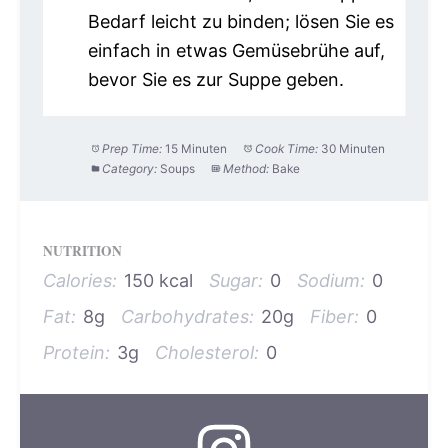
Bedarf leicht zu binden; lösen Sie es
einfach in etwas Gemüsebrühe auf,
bevor Sie es zur Suppe geben.
Prep Time:
15 Minuten
Cook Time:
30 Minuten
Category:
Soups
Method:
Bake
NUTRITION
Calories:
150 kcal
Sugar:
0
Sodium:
0
Fat:
8g
Carbohydrates:
20g
Fiber:
0
Protein:
3g
Cholesterol:
0